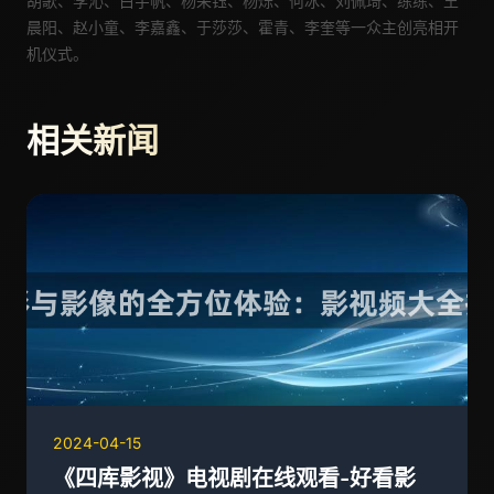
胡歌
、李沁
、白宇帆、杨采钰、杨烁、何冰、刘佩琦、练练、王
晨阳、赵小童、李嘉鑫、于莎莎、霍青、李奎
等
一众
主创亮相开
机仪式
。
相关新闻
2024-04-15
《四库影视》电视剧在线观看-好看影